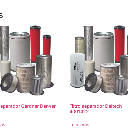
s
 separador Gardner Denver
Filtro separador Deltech
E
4001422
más
Leer más