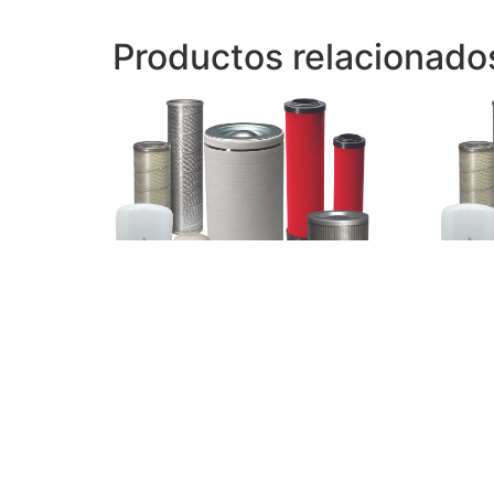
Productos relacionado
Filtro separador Mattei
Filtro
CR21H30733
40014
Leer más
Leer 