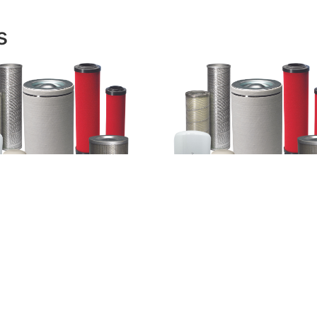
s
 separador Deltech
Filtro separador Airtek AM
22
E
más
Leer más