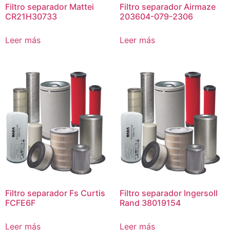
Filtro separador Mattei
Filtro separador Airmaze
CR21H30733
203604-079-2306
Leer más
Leer más
Filtro separador Fs Curtis
Filtro separador Ingersoll
FCFE6F
Rand 38019154
Leer más
Leer más