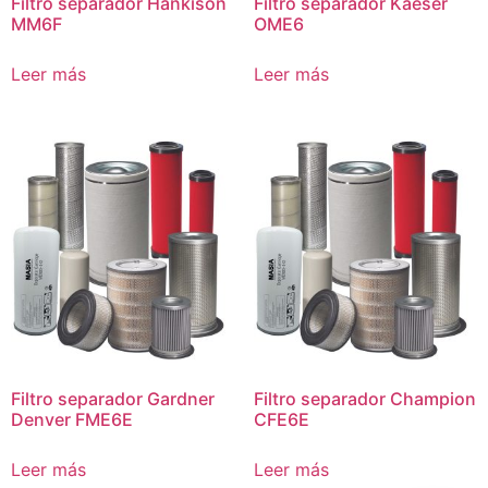
Filtro separador Hankison
Filtro separador Kaeser
MM6F
OME6
Leer más
Leer más
Filtro separador Gardner
Filtro separador Champion
Denver FME6E
CFE6E
Leer más
Leer más