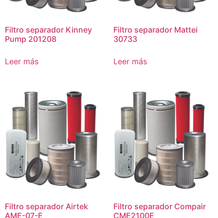
Filtro separador Kinney
Filtro separador Mattei
Pump 201208
30733
Leer más
Leer más
Filtro separador Airtek
Filtro separador Compair
AME-07-E
CME2100E