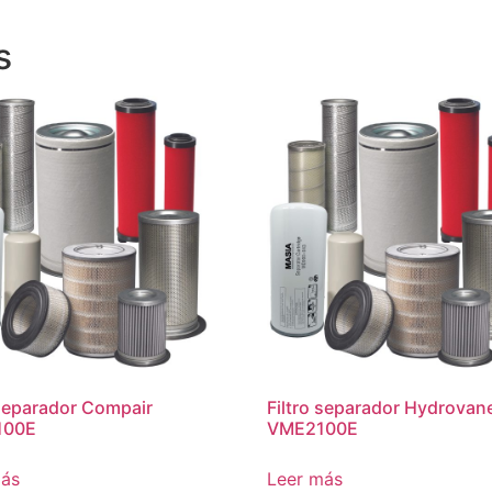
s
 separador Compair
Filtro separador Hydrovan
100E
VME2100E
más
Leer más