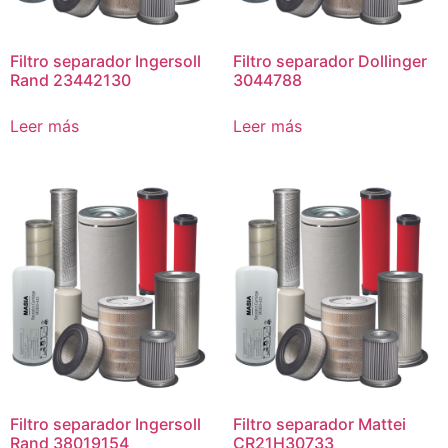
Filtro separador Ingersoll
Filtro separador Dollinger
Rand 23442130
3044788
Leer más
Leer más
Filtro separador Ingersoll
Filtro separador Mattei
Rand 38019154
CR21H30733