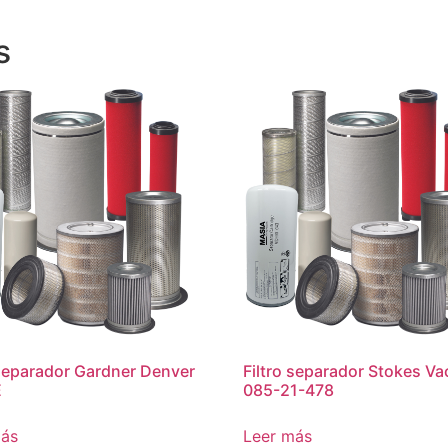
s
 separador Gardner Denver
Filtro separador Stokes V
E
085-21-478
más
Leer más