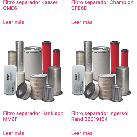
Filtro separador Kaeser
Filtro separador Champion
OME6
CFE6E
Leer más
Leer más
Filtro separador Hankison
Filtro separador Ingersoll
MM6F
Rand 38019154
Leer más
Leer más