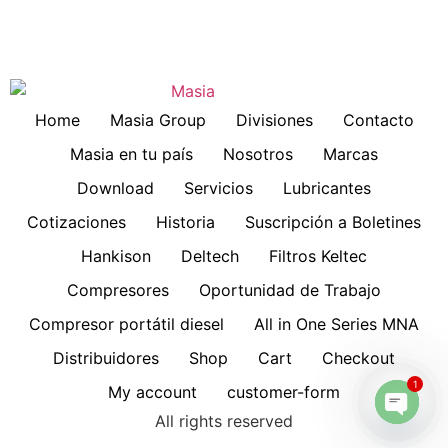
Home
Masia Group
Divisiones
Contacto
Masia en tu país
Nosotros
Marcas
Download
Servicios
Lubricantes
Cotizaciones
Historia
Suscripción a Boletines
Hankison
Deltech
Filtros Keltec
Compresores
Oportunidad de Trabajo
Compresor portátil diesel
All in One Series MNA
Distribuidores
Shop
Cart
Checkout
1
My account
customer-form
All rights reserved
Open 