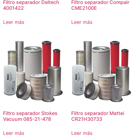
Filtro separador Deltech
Filtro separador Compair
4001422
CME2100E
Leer más
Leer más
Filtro separador Stokes
Filtro separador Mattei
Vacuum 085-21-478
CR21H30733
Leer más
Leer más