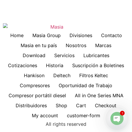
Home
Masia Group
Divisiones
Contacto
Masia en tu país
Nosotros
Marcas
Download
Servicios
Lubricantes
Cotizaciones
Historia
Suscripción a Boletines
Hankison
Deltech
Filtros Keltec
Compresores
Oportunidad de Trabajo
Compresor portátil diesel
All in One Series MNA
Distribuidores
Shop
Cart
Checkout
1
My account
customer-form
All rights reserved
Open 