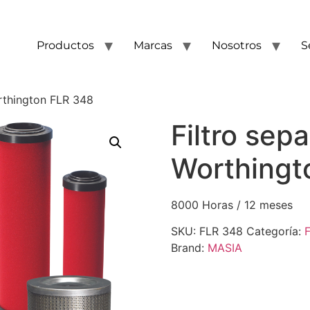
Productos
Marcas
Nosotros
S
rthington FLR 348
Filtro sep
Worthingt
8000 Horas / 12 meses
SKU:
FLR 348
Categoría:
F
Brand:
MASIA