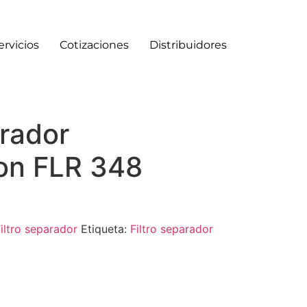
ervicios
Cotizaciones
Distribuidores
arador
on FLR 348
iltro separador
Etiqueta:
Filtro separador