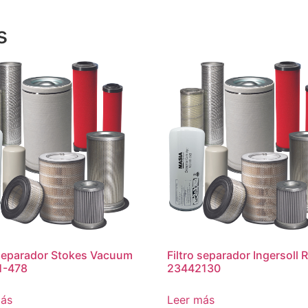
s
 separador Stokes Vacuum
Filtro separador Ingersoll 
1-478
23442130
más
Leer más