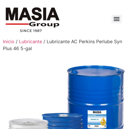
Inicio
/
Lubricante
/ Lubricante AC Perkins Perlube Syn
Plus 46 5-gal