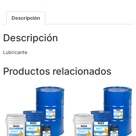
Descripción
Descripción
Lubricante
Productos relacionados