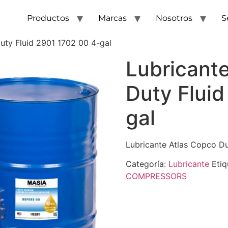
Productos
Marcas
Nosotros
S
uty Fluid 2901 1702 00 4-gal
Lubricant
Duty Fluid
gal
Lubricante Atlas Copco Du
Categoría:
Lubricante
Etiq
COMPRESSORS