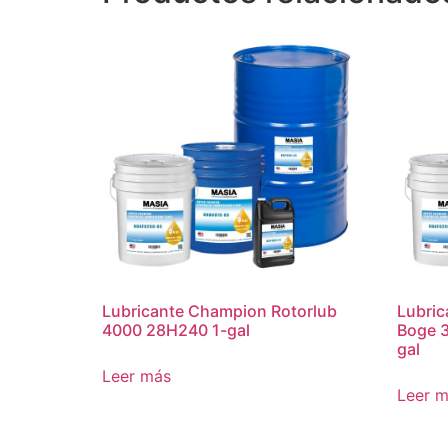
Lubricante Champion Rotorlub
Lubri
4000 28H240 1-gal
Boge 
gal
Leer más
Leer 