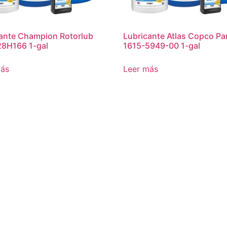
ante Champion Rotorlub
Lubricante Atlas Copco Par
28H166 1-gal
1615-5949-00 1-gal
más
Leer más
ntacto
Masia en tu país
Nosotros
Marcas
Dow
Boletines
Hankison
Deltech
Filtros Keltec
Comp
ries MNA
Distribuidores
Shop
Cart
Checkout