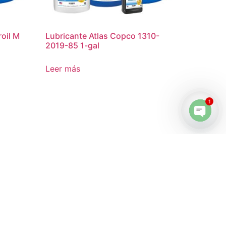
oil M
Lubricante Atlas Copco 1310-
2019-85 1-gal
Leer más
1
Open 
nload
Servicios
Lubricantes
resores
Oportunidad de Trabajo
My account
customer-form