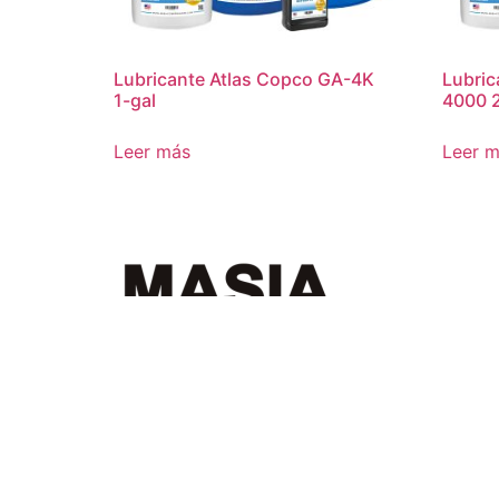
Lubricante Atlas Copco GA-4K
Lubric
1-gal
4000 
Leer más
Leer 
Home
Masia Group
Divisiones
Co
Cotizaciones
Historia
Suscripción a 
Compresor portátil diesel
All in One Se
All rights reserved