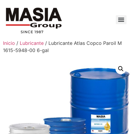
Inicio
/
Lubricante
/ Lubricante Atlas Copco Paroil M
1615-5948-00 6-gal