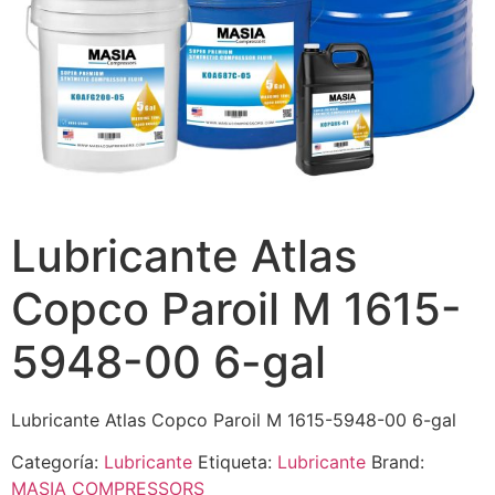
Lubricante Atlas
Copco Paroil M 1615-
5948-00 6-gal
Lubricante Atlas Copco Paroil M 1615-5948-00 6-gal
Categoría:
Lubricante
Etiqueta:
Lubricante
Brand:
MASIA COMPRESSORS