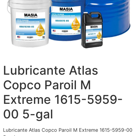
Lubricante Atlas
Copco Paroil M
Extreme 1615-5959-
00 5-gal
Lubricante Atlas Copco Paroil M Extreme 1615-5959-00