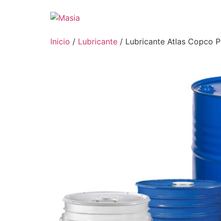
Inicio
/
Lubricante
/ Lubricante Atlas Copco P