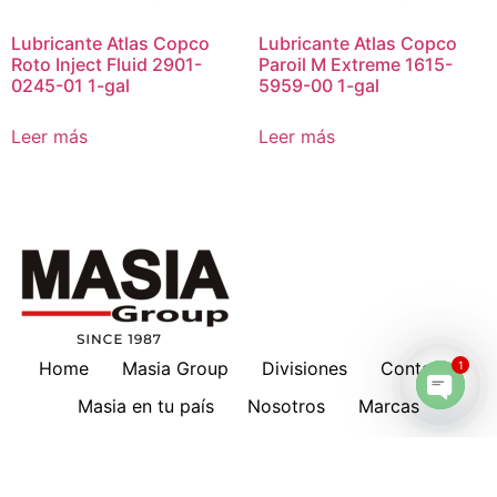
Lubricante Atlas Copco
Lubricante Atlas Copco
Roto Inject Fluid 2901-
Paroil M Extreme 1615-
0245-01 1-gal
5959-00 1-gal
Leer más
Leer más
Home
Masia Group
Divisiones
Contacto
1
Masia en tu país
Nosotros
Marcas
Open 
Download
Servicios
Lubricantes
Cotizaciones
Historia
Suscripción a Boletines