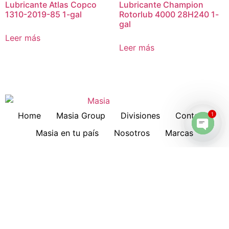
Lubricante Atlas Copco
Lubricante Champion
1310-2019-85 1-gal
Rotorlub 4000 28H240 1-
gal
Leer más
Leer más
Home
Masia Group
Divisiones
Contacto
1
Masia en tu país
Nosotros
Marcas
Open 
Download
Servicios
Lubricantes
Cotizaciones
Historia
Suscripción a Boletines
Hankison
Deltech
Filtros Keltec
Compresores
Oportunidad de Trabajo
Compresor portátil diesel
All in One Series MNA