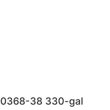
0-0368-38 330-gal