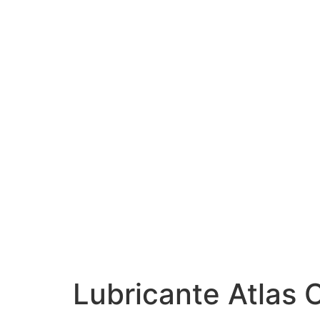
Lubricante Atlas