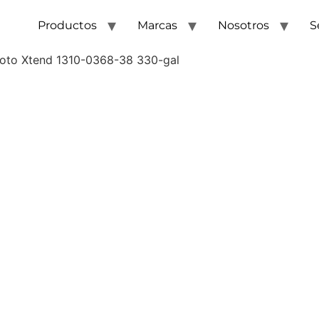
Productos
Marcas
Nosotros
S
Roto Xtend 1310-0368-38 330-gal