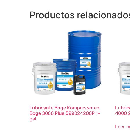
Productos relacionado
Lubricante Boge Kompressoren
Lubric
Boge 3000 Plus 599024200P 1-
4000 
gal
Leer 