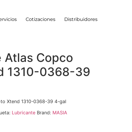
ervicios
Cotizaciones
Distribuidores
e Atlas Copco
d 1310-0368-39
oto Xtend 1310-0368-39 4-gal
ueta:
Lubricante
Brand:
MASIA