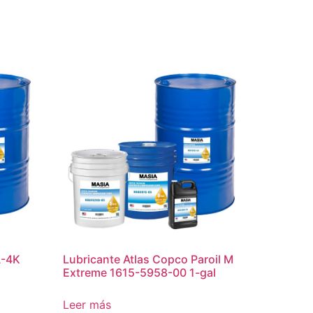
A-4K
Lubricante Atlas Copco Paroil M
Extreme 1615-5958-00 1-gal
Leer más