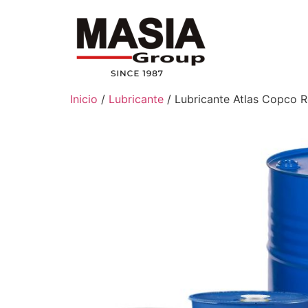
Inicio
/
Lubricante
/ Lubricante Atlas Copco 