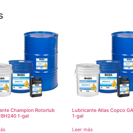
s
ante Champion Rotorlub
Lubricante Atlas Copco G
28H240 1-gal
1-gal
más
Leer más