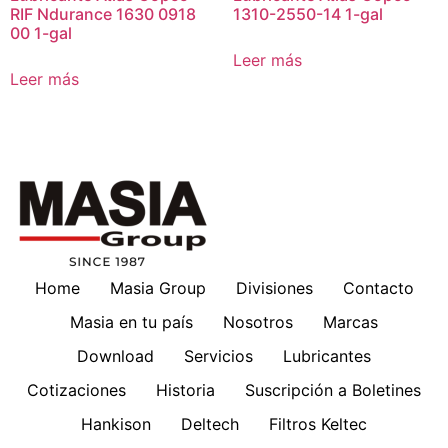
RIF Ndurance 1630 0918
1310-2550-14 1-gal
00 1-gal
Leer más
Leer más
Home
Masia Group
Divisiones
Contacto
Masia en tu país
Nosotros
Marcas
Download
Servicios
Lubricantes
Cotizaciones
Historia
Suscripción a Boletines
Hankison
Deltech
Filtros Keltec