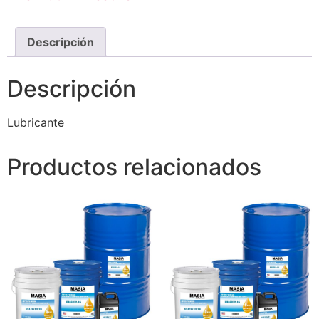
Descripción
Descripción
Lubricante
Productos relacionados