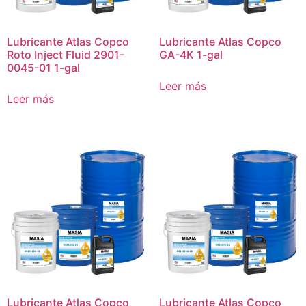
Lubricante Atlas Copco
Lubricante Atlas Copco
Roto Inject Fluid 2901-
GA-4K 1-gal
0045-01 1-gal
Leer más
Leer más
Lubricante Atlas Copco
Lubricante Atlas Copco