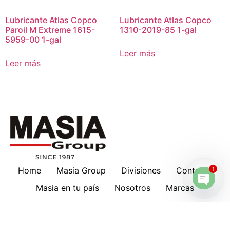
Lubricante Atlas Copco
Lubricante Atlas Copco
Paroil M Extreme 1615-
1310-2019-85 1-gal
5959-00 1-gal
Leer más
Leer más
Home
Masia Group
Divisiones
Contacto
1
Masia en tu país
Nosotros
Marcas
Open 
Download
Servicios
Lubricantes
Cotizaciones
Historia
Suscripción a Boletines