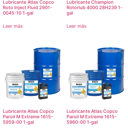
Lubricante Atlas Copco
Lubricante Champion
Roto Inject Fluid 2901-
Rotorlub 4000 28H239 1-
0045-10 1-gal
gal
Leer más
Leer más
Lubricante Atlas Copco
Lubricante Atlas Copco
Paroil M Extreme 1615-
Paroil M Extreme 1615-
5959-00 1-gal
5960-00 1-gal