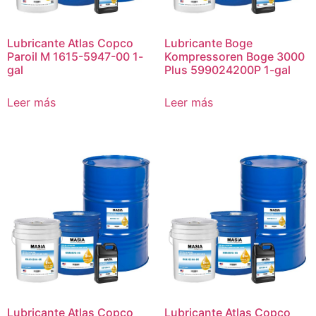
Lubricante Atlas Copco
Lubricante Boge
Paroil M 1615-5947-00 1-
Kompressoren Boge 3000
gal
Plus 599024200P 1-gal
Leer más
Leer más
Lubricante Atlas Copco
Lubricante Atlas Copco