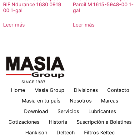
RIF Ndurance 1630 0919
Paroil M 1615-5948-00 1-
00 1-gal
gal
Leer más
Leer más
Home
Masia Group
Divisiones
Contacto
Masia en tu país
Nosotros
Marcas
Download
Servicios
Lubricantes
Cotizaciones
Historia
Suscripción a Boletines
Hankison
Deltech
Filtros Keltec