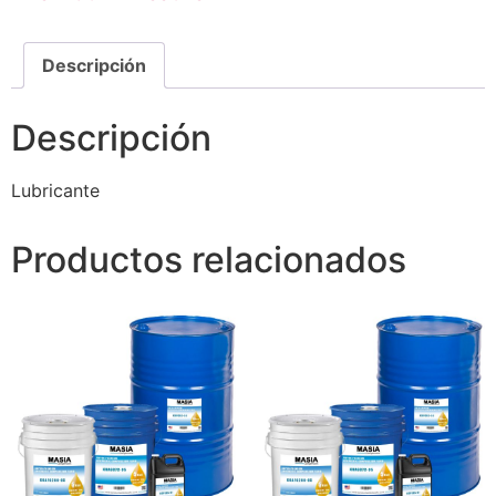
Descripción
Descripción
Lubricante
Productos relacionados