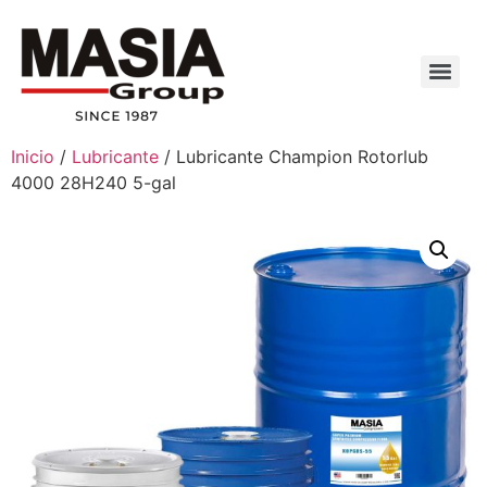
Inicio
/
Lubricante
/ Lubricante Champion Rotorlub
4000 28H240 5-gal