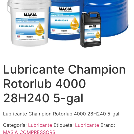
Lubricante Champion
Rotorlub 4000
28H240 5-gal
Lubricante Champion Rotorlub 4000 28H240 5-gal
Categoría:
Lubricante
Etiqueta:
Lubricante
Brand:
MASIA COMPRESSORS