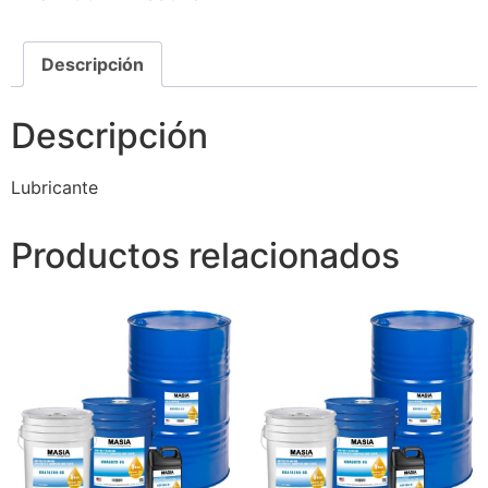
Descripción
Descripción
Lubricante
Productos relacionados