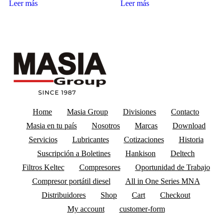
Leer más
Leer más
Home
Masia Group
Divisiones
Contacto
Masia en tu país
Nosotros
Marcas
Download
Servicios
Lubricantes
Cotizaciones
Historia
Suscripción a Boletines
Hankison
Deltech
Filtros Keltec
Compresores
Oportunidad de Trabajo
Compresor portátil diesel
All in One Series MNA
Distribuidores
Shop
Cart
Checkout
My account
customer-form