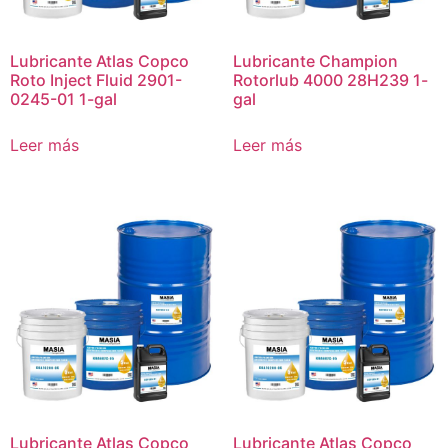
Lubricante Atlas Copco
Lubricante Champion
Roto Inject Fluid 2901-
Rotorlub 4000 28H239 1-
0245-01 1-gal
gal
Leer más
Leer más
Lubricante Atlas Copco
Lubricante Atlas Copco