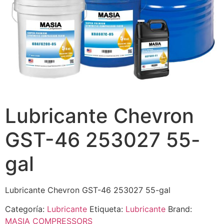
Lubricante Chevron
GST-46 253027 55-
gal
Lubricante Chevron GST-46 253027 55-gal
Categoría:
Lubricante
Etiqueta:
Lubricante
Brand:
MASIA COMPRESSORS