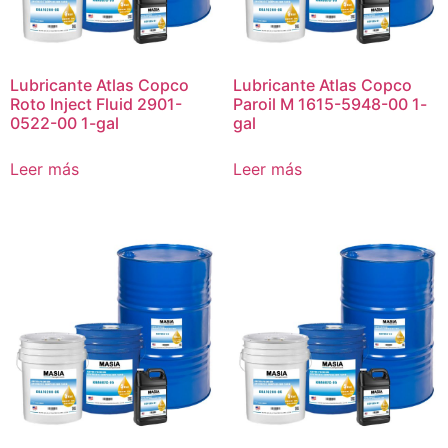
Lubricante Atlas Copco
Lubricante Atlas Copco
Roto Inject Fluid 2901-
Paroil M 1615-5948-00 1-
0522-00 1-gal
gal
Leer más
Leer más