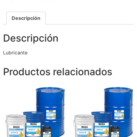
Descripción
Descripción
Lubricante
Productos relacionados