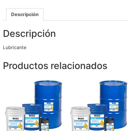
Descripción
Descripción
Lubricante
Productos relacionados