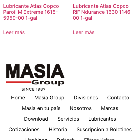
Lubricante Atlas Copco
Lubricante Atlas Copco
Paroil M Extreme 1615-
RIF Ndurance 1630 1146
5959-00 1-gal
00 1-gal
Leer más
Leer más
Home
Masia Group
Divisiones
Contacto
Masia en tu país
Nosotros
Marcas
Download
Servicios
Lubricantes
Cotizaciones
Historia
Suscripción a Boletines
Hankison
Deltech
Filtros Keltec