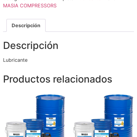
MASIA COMPRESSORS
Descripción
Descripción
Lubricante
Productos relacionados