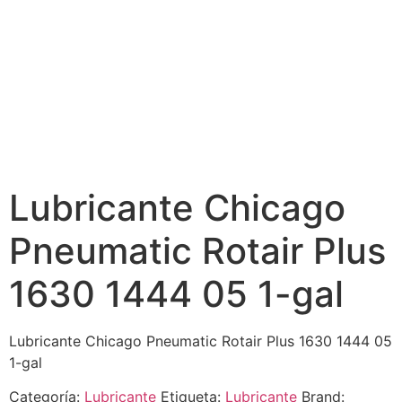
Lubricante Chicago
Pneumatic Rotair Plus
1630 1444 05 1-gal
Lubricante Chicago Pneumatic Rotair Plus 1630 1444 05
1-gal
Categoría:
Lubricante
Etiqueta:
Lubricante
Brand: