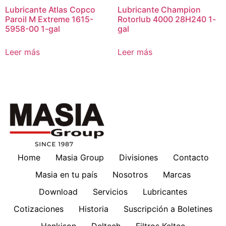
Lubricante Atlas Copco
Lubricante Champion
Paroil M Extreme 1615-
Rotorlub 4000 28H240 1-
5958-00 1-gal
gal
Leer más
Leer más
Home
Masia Group
Divisiones
Contacto
Masia en tu país
Nosotros
Marcas
Download
Servicios
Lubricantes
Cotizaciones
Historia
Suscripción a Boletines
Hankison
Deltech
Filtros Keltec