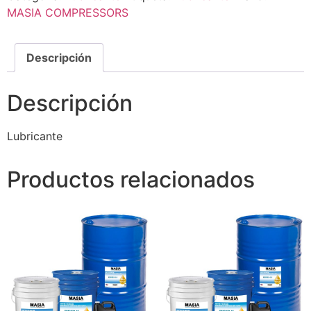
MASIA COMPRESSORS
Descripción
Descripción
Lubricante
Productos relacionados