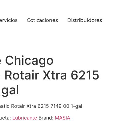
ervicios
Cotizaciones
Distribuidores
e Chicago
 Rotair Xtra 6215
-gal
tic Rotair Xtra 6215 7149 00 1-gal
ueta:
Lubricante
Brand:
MASIA