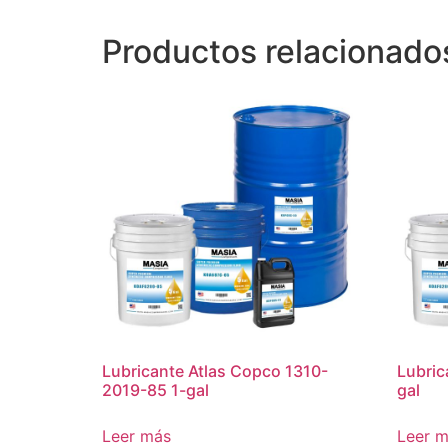
Productos relacionado
Lubricante Atlas Copco 1310-
Lubric
2019-85 1-gal
gal
Leer más
Leer 