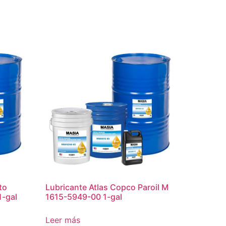
to
Lubricante Atlas Copco Paroil M
1-gal
1615-5949-00 1-gal
Leer más