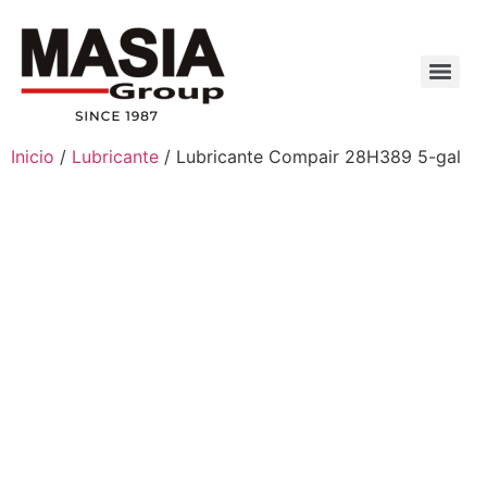
Inicio
/
Lubricante
/ Lubricante Compair 28H389 5-gal