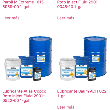
Paroil M Extreme 1615-
Roto Inject Fluid 2901-
5959-00 1-gal
0045-10 1-gal
Leer más
Leer más
Lubricante Atlas Copco
Lubricante Baum ACH 022
Roto Inject Fluid 2901-
1-gal
0522-00 1-gal
Leer más