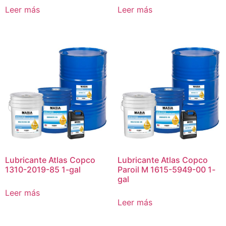
Leer más
Leer más
Lubricante Atlas Copco
Lubricante Atlas Copco
1310-2019-85 1-gal
Paroil M 1615-5949-00 1-
gal
Leer más
Leer más