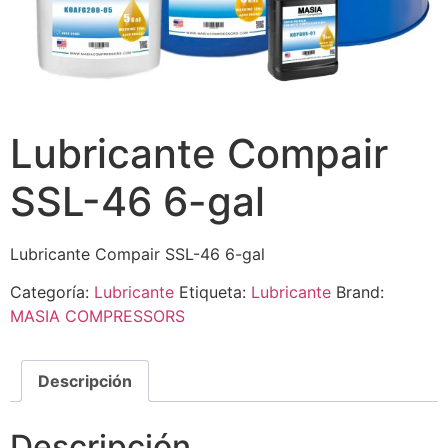
Lubricante Compair
SSL-46 6-gal
Lubricante Compair SSL-46 6-gal
Categoría:
Lubricante
Etiqueta:
Lubricante
Brand:
MASIA COMPRESSORS
Descripción
Descripción