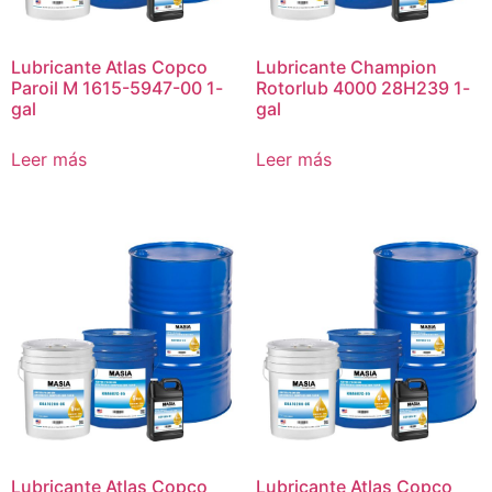
Lubricante Atlas Copco
Lubricante Champion
Paroil M 1615-5947-00 1-
Rotorlub 4000 28H239 1-
gal
gal
Leer más
Leer más
Lubricante Atlas Copco
Lubricante Atlas Copco