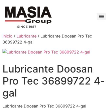
Inicio
/
Lubricante
/ Lubricante Doosan Pro Tec
36899722 4-gal
Lubricante Doosan
Pro Tec 36899722 4-
gal
Lubricante Doosan Pro Tec 36899722 4-gal