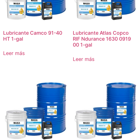
Lubricante Camco 91-40
Lubricante Atlas Copco
HT 1-gal
RIF Ndurance 1630 0919
00 1-gal
Leer más
Leer más