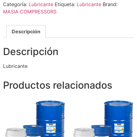
Categoría:
Lubricante
Etiqueta:
Lubricante
Brand:
MASIA COMPRESSORS
Descripción
Descripción
Lubricante
Productos relacionados