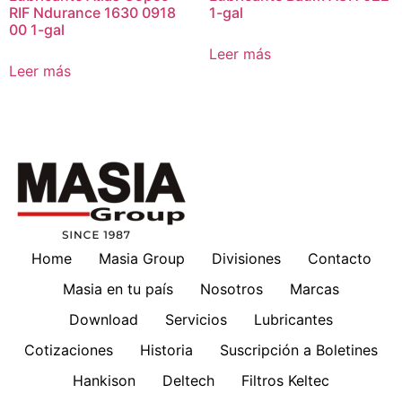
RIF Ndurance 1630 0918
1-gal
00 1-gal
Leer más
Leer más
Home
Masia Group
Divisiones
Contacto
Masia en tu país
Nosotros
Marcas
Download
Servicios
Lubricantes
Cotizaciones
Historia
Suscripción a Boletines
Hankison
Deltech
Filtros Keltec