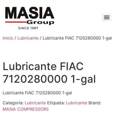
Inicio
/
Lubricante
/ Lubricante FIAC 7120280000 1-gal
Lubricante FIAC
7120280000 1-gal
Lubricante FIAC 7120280000 1-gal
Categoría:
Lubricante
Etiqueta:
Lubricante
Brand:
MASIA COMPRESSORS