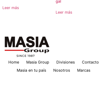
gal
Leer más
Leer más
Home
Masia Group
Divisiones
Contacto
Masia en tu país
Nosotros
Marcas
Download
Servicios
Lubricantes
Cotizaciones
Historia
Suscripción a Boletines
Hankison
Deltech
Filtros Keltec
Compresores
Oportunidad de Trabajo