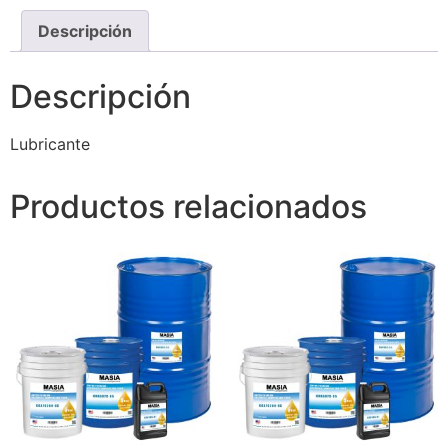
Descripción
Descripción
Lubricante
Productos relacionados