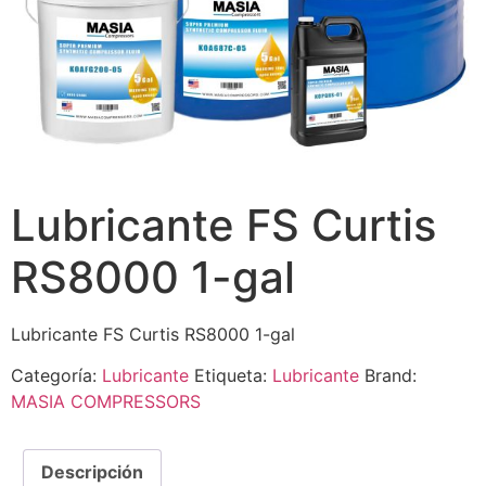
Lubricante FS Curtis
RS8000 1-gal
Lubricante FS Curtis RS8000 1-gal
Categoría:
Lubricante
Etiqueta:
Lubricante
Brand:
MASIA COMPRESSORS
Descripción