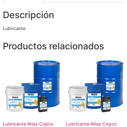
Descripción
Lubricante
Productos relacionados
Lubricante Atlas Copco
Lubricante Atlas Copco