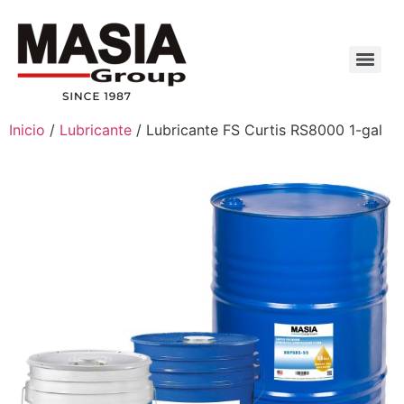
Inicio
/
Lubricante
/ Lubricante FS Curtis RS8000 1-gal