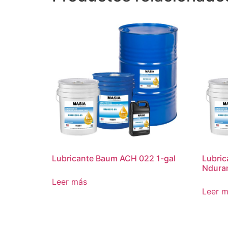
Lubricante Baum ACH 022 1-gal
Lubric
Nduran
Leer más
Leer 