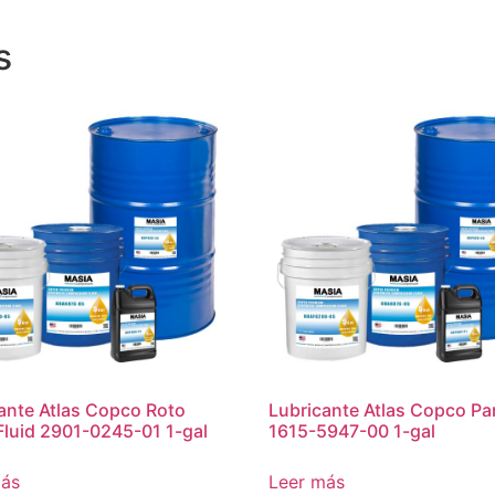
s
ante Atlas Copco Roto
Lubricante Atlas Copco Par
 Fluid 2901-0245-01 1-gal
1615-5947-00 1-gal
más
Leer más