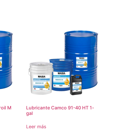
oil M
Lubricante Camco 91-40 HT 1-
gal
Leer más