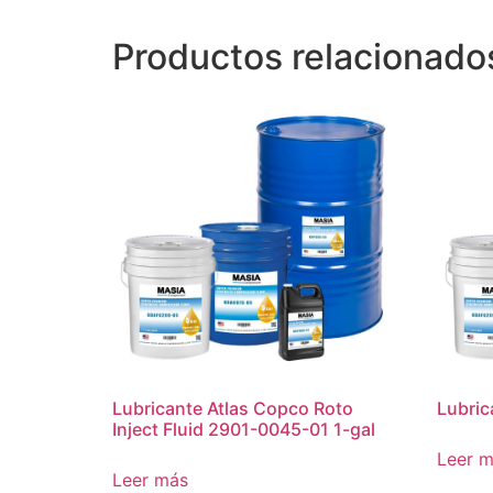
Productos relacionado
Lubricante Atlas Copco Roto
Lubric
Inject Fluid 2901-0045-01 1-gal
Leer 
Leer más