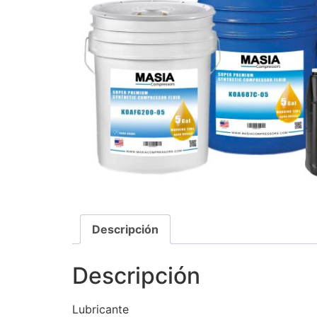
Descripción
Descripción
Lubricante