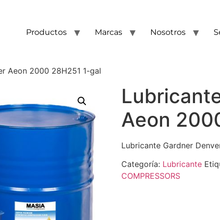
Productos
Marcas
Nosotros
S
er Aeon 2000 28H251 1-gal
Lubricant
Aeon 2000
Lubricante Gardner Denve
Categoría:
Lubricante
Etiq
COMPRESSORS