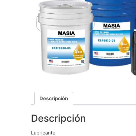
Descripción
Descripción
Lubricante