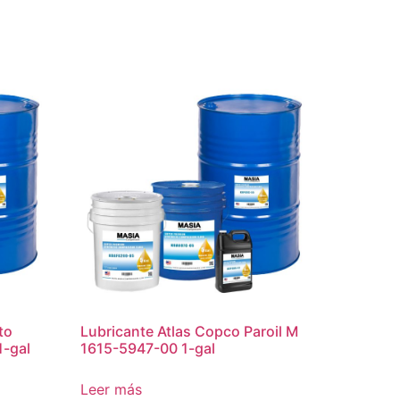
to
Lubricante Atlas Copco Paroil M
1-gal
1615-5947-00 1-gal
Leer más