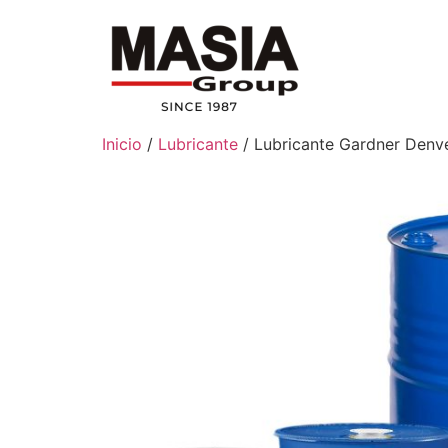
Inicio
/
Lubricante
/ Lubricante Gardner Denv