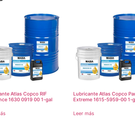
ante Atlas Copco RIF
Lubricante Atlas Copco Par
ce 1630 0919 00 1-gal
Extreme 1615-5959-00 1-g
más
Leer más