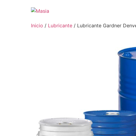
Inicio
/
Lubricante
/ Lubricante Gardner Den