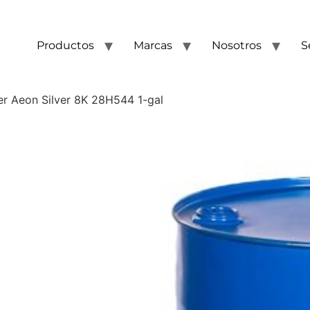
Productos
Marcas
Nosotros
S
er Aeon Silver 8K 28H544 1-gal