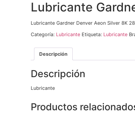
Lubricante Gardn
Lubricante Gardner Denver Aeon Silver 8K 2
Categoría:
Lubricante
Etiqueta:
Lubricante
Br
Descripción
Descripción
Lubricante
Productos relacionado