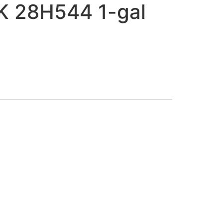
8K 28H544 1-gal