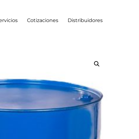
ervicios
Cotizaciones
Distribuidores