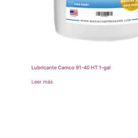
Lubricante Camco 91-40 HT 1-gal
Leer más