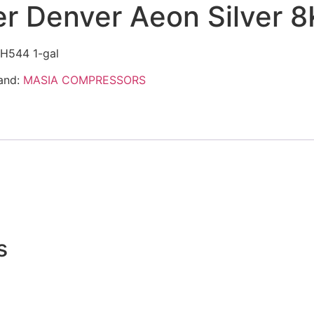
er Denver Aeon Silver 
8H544 1-gal
and:
MASIA COMPRESSORS
s