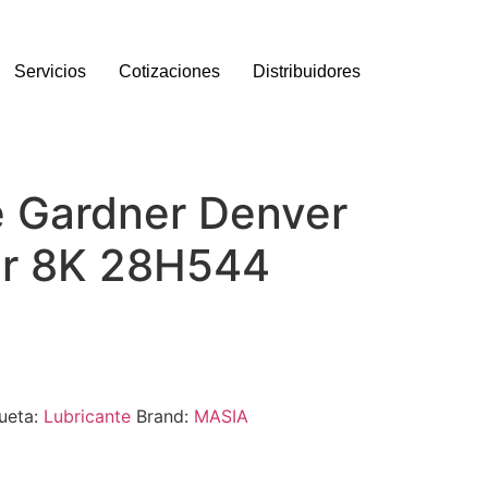
Servicios
Cotizaciones
Distribuidores
e Gardner Denver
er 8K 28H544
ueta:
Lubricante
Brand:
MASIA