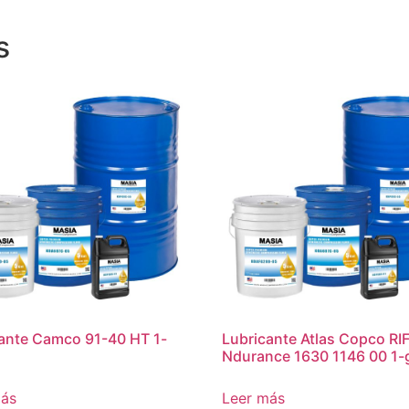
s
ante Camco 91-40 HT 1-
Lubricante Atlas Copco RI
Ndurance 1630 1146 00 1-
más
Leer más