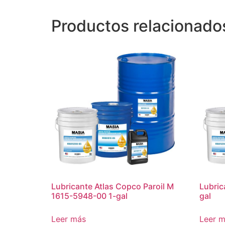
Productos relacionado
Lubricante Atlas Copco Paroil M
Lubric
1615-5948-00 1-gal
gal
Leer más
Leer 