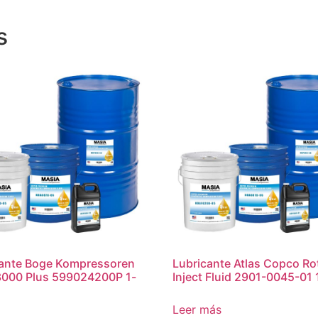
s
cante Boge Kompressoren
Lubricante Atlas Copco Ro
3000 Plus 599024200P 1-
Inject Fluid 2901-0045-01 
Leer más